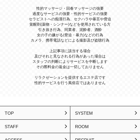
性的マッサージ・回春マッサージの強要
過度なサービスの強要・性的サービスの強要
セラピストへの痴漢行為、セクハラや暴言や脅迫
覚醒剤(薬物・シンナー)などを使用されている方
引き抜き行為、同業者、泥酔者、酒酔
女の子の嫌がる(脅迫・暴力)などの行為
カメラ、携帯電話などによる撮影及び盗聴行為
上記事項に該当する場合
及びそれと見なされる行為があった場合は
スタッフの判断によりサービスを中断します
その際料金の返金は一切しておりません
リラクゼーションを提供するエステ店です
性的サービスを行う風俗店ではありません
TOP
SYSTEM
STAFF
ROOM